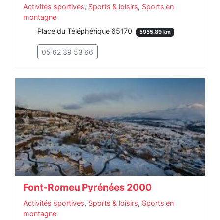
Activités sportives
,
Sports & loisirs
,
Sports en
montagne
Place du Téléphérique 65170
5955.89 km
05 62 39 53 66
Font-Romeu Pyrénées 2000
Activités sportives
,
Sports & loisirs
,
Sports en
montagne