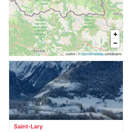
+
−
Leaflet
|
©
OpenStreetMap
contributors
Saint-Lary