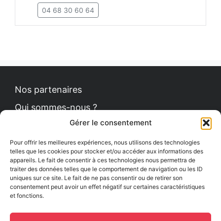
04 68 30 60 64
Nos partenaires
Qui sommes-nous ?
Gérer le consentement
Contact
Politique de cookies
Pour offrir les meilleures expériences, nous utilisons des technologies
telles que les cookies pour stocker et/ou accéder aux informations des
appareils. Le fait de consentir à ces technologies nous permettra de
traiter des données telles que le comportement de navigation ou les ID
uniques sur ce site. Le fait de ne pas consentir ou de retirer son
Le Petit News
consentement peut avoir un effet négatif sur certaines caractéristiques
et fonctions.
Communiqués de presse
Comment se procurer le guide ?