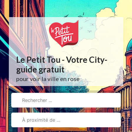
Aller
au
contenu
Le Petit Tou - Votre City-
guide gratuit
pour voir la ville en rose