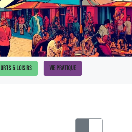
orts & loisirs
Vie pratique
t