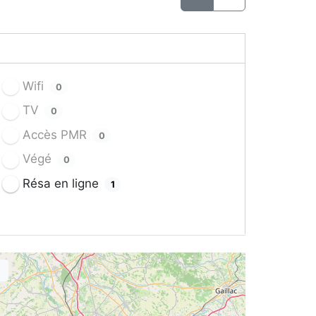
Wifi
0
TV
0
Accès PMR
0
Végé
0
Résa en ligne
1