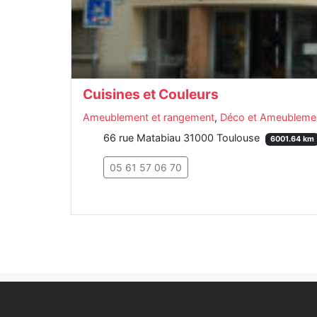
Cuisines et Couleurs
Ameublement et rangement
,
Déco et Ameubleme
66 rue Matabiau 31000 Toulouse
6001.64 km
05 61 57 06 70