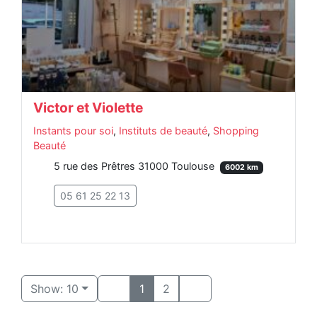
Victor et Violette
Instants pour soi
,
Instituts de beauté
,
Shopping
Beauté
5 rue des Prêtres 31000 Toulouse
6002 km
05 61 25 22 13
Show: 10
1
2