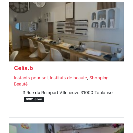
Celia.b
Instants pour soi
,
Instituts de beauté
,
Shopping
Beauté
3 Rue du Rempart Villeneuve 31000 Toulouse
6001.8 km