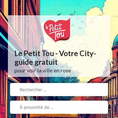
Aller
au
contenu
Le Petit Tou - Votre City-
guide gratuit
pour voir la ville en rose