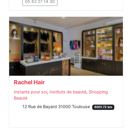
05 62 27 14 30
Rachel Hair
Instants pour soi
,
Instituts de beauté
,
Shopping
Beauté
12 Rue de Bayard 31000 Toulouse
6001.72 km