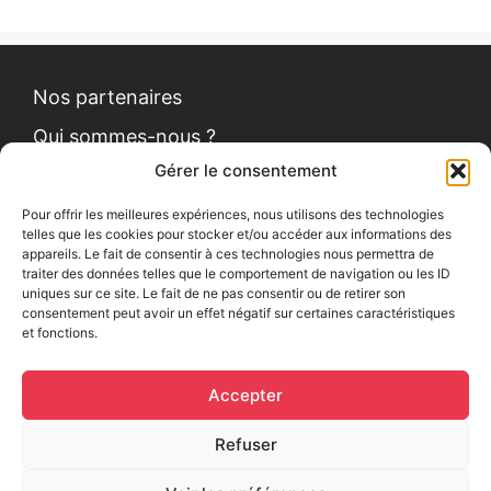
Nos partenaires
Qui sommes-nous ?
Gérer le consentement
Contact
Politique de cookies
Pour offrir les meilleures expériences, nous utilisons des technologies
telles que les cookies pour stocker et/ou accéder aux informations des
appareils. Le fait de consentir à ces technologies nous permettra de
traiter des données telles que le comportement de navigation ou les ID
uniques sur ce site. Le fait de ne pas consentir ou de retirer son
Le Petit News
consentement peut avoir un effet négatif sur certaines caractéristiques
et fonctions.
Communiqués de presse
Comment se procurer le guide ?
Accepter
Mentions légales
Refuser