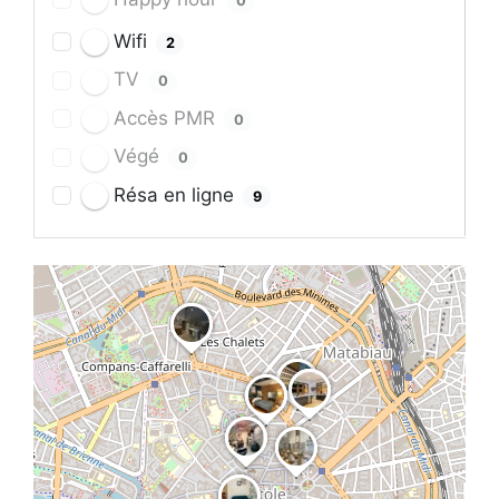
0
Wifi
2
TV
0
Accès PMR
0
Végé
0
Résa en ligne
9