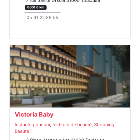
17 rue Sainte Ursule 31000 Toulouse
6001.6 km
05 61 22 88 55
Victoria Baby
Instants pour soi
,
Instituts de beauté
,
Shopping
Beauté