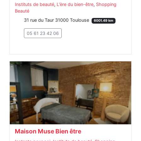
Instituts de beauté
,
L'ère du bien-être
,
Shopping
Beauté
31 rue du Taur 31000 Toulouse
6001.49 km
05 61 23 42 06
Maison Muse Bien être