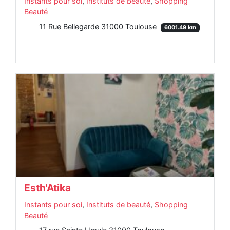
Instants pour soi
,
Instituts de beauté
,
Shopping
Beauté
11 Rue Bellegarde 31000 Toulouse
6001.49 km
Esth'Atika
Instants pour soi
,
Instituts de beauté
,
Shopping
Beauté