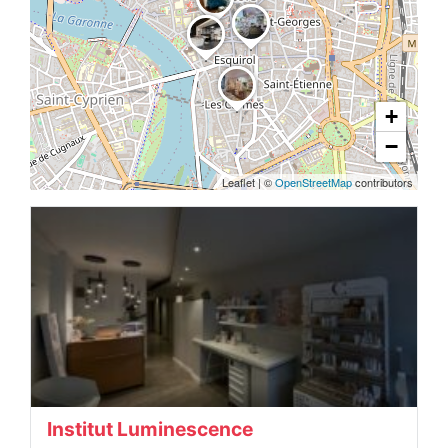
+
−
Leaflet
|
©
OpenStreetMap
contributors
Institut Luminescence