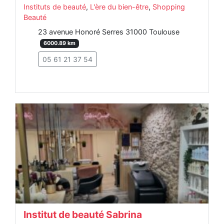
Instituts de beauté
,
L'ère du bien-être
,
Shopping
Beauté
23 avenue Honoré Serres 31000 Toulouse
6000.89 km
05 61 21 37 54
Institut de beauté Sabrina