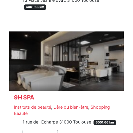
13 Place Jeanne d'Arc 31000 Toulouse
6001.63 km
9H SPA
Instituts de beauté
,
L'ère du bien-être
,
Shopping
Beauté
1 rue de l'Echarpe 31000 Toulouse
6001.66 km