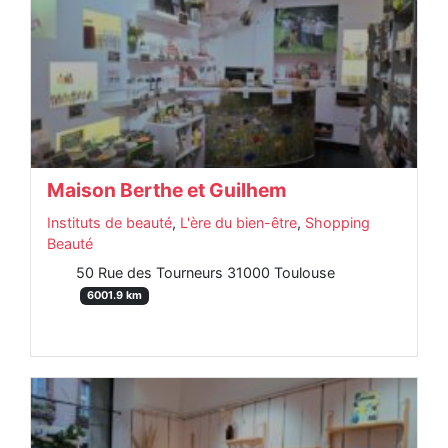
Maison Berthe et Guilhem
Instituts de beauté
,
L'ère du bien-être
,
Shopping
Beauté
50 Rue des Tourneurs 31000 Toulouse
6001.9 km