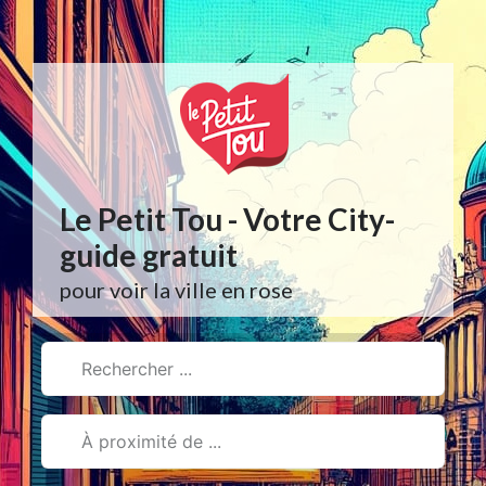
Aller
au
contenu
Le Petit Tou - Votre City-
guide gratuit
pour voir la ville en rose