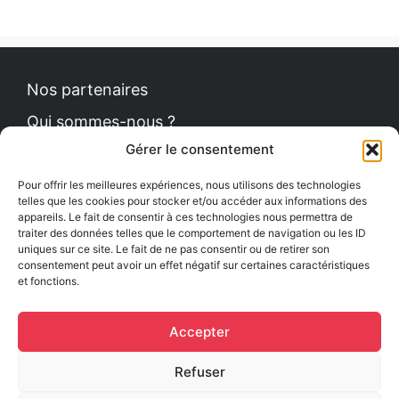
Nos partenaires
Qui sommes-nous ?
Gérer le consentement
Contact
Politique de cookies
Pour offrir les meilleures expériences, nous utilisons des technologies
telles que les cookies pour stocker et/ou accéder aux informations des
appareils. Le fait de consentir à ces technologies nous permettra de
traiter des données telles que le comportement de navigation ou les ID
uniques sur ce site. Le fait de ne pas consentir ou de retirer son
Le Petit News
consentement peut avoir un effet négatif sur certaines caractéristiques
et fonctions.
Communiqués de presse
Comment se procurer le guide ?
Accepter
Mentions légales
Refuser