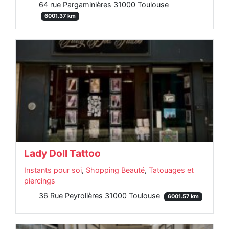
64 rue Pargaminières 31000 Toulouse
6001.37 km
Lady Doll Tattoo
Instants pour soi
,
Shopping Beauté
,
Tatouages et
piercings
36 Rue Peyrolières 31000 Toulouse
6001.57 km