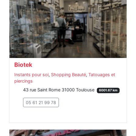
Biotek
Instants pour soi
,
Shopping Beauté
,
Tatouages et
piercings
43 rue Saint Rome 31000 Toulouse
6001.67 km
05 61 21 99 78