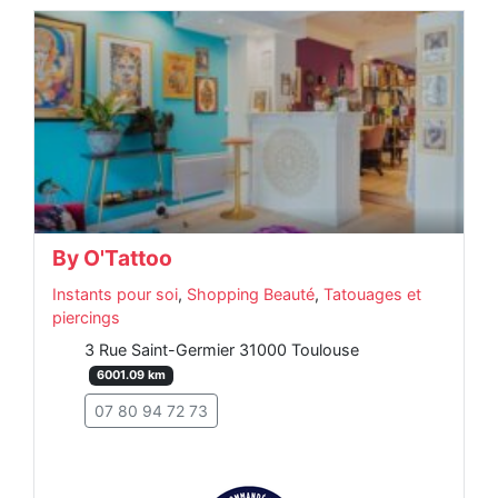
By O'Tattoo
Instants pour soi
,
Shopping Beauté
,
Tatouages et
piercings
3 Rue Saint-Germier 31000 Toulouse
6001.09 km
07 80 94 72 73