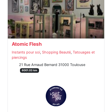
Atomic Flesh
Instants pour soi
,
Shopping Beauté
,
Tatouages et
piercings
21 Rue Arnaud Bernard 31000 Toulouse
6001.03 km