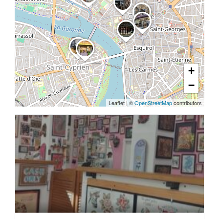
+
−
Leaflet
|
©
OpenStreetMap
contributors