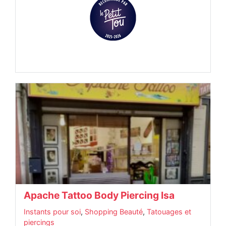
Apache Tattoo Body Piercing Isa
Instants pour soi
,
Shopping Beauté
,
Tatouages et
piercings