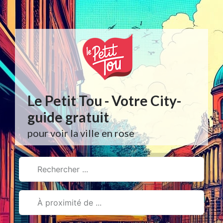
Aller
au
contenu
Le Petit Tou - Votre City-
guide gratuit
pour voir la ville en rose