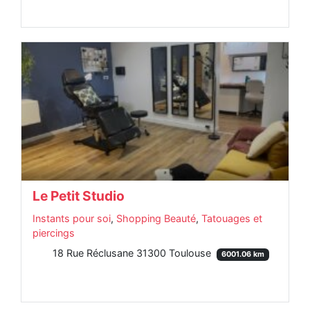
Le Petit Studio
Instants pour soi
,
Shopping Beauté
,
Tatouages et
piercings
18 Rue Réclusane 31300 Toulouse
6001.06 km