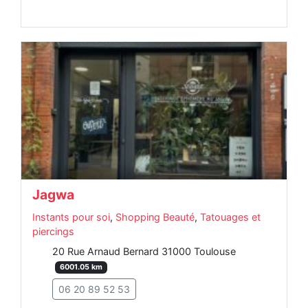
Jagwa
Instants pour soi
,
Shopping Beauté
,
Tatouages et
piercings
20 Rue Arnaud Bernard 31000 Toulouse
6001.05 km
06 20 89 52 53