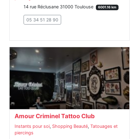
14 rue Réclusane 31000 Toulouse
6001.16 km
05 34 51 28 90
Amour Criminel Tattoo Club
Instants pour soi
,
Shopping Beauté
,
Tatouages et
piercings