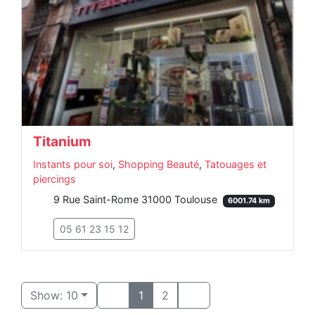
Titanium
Instants pour soi
,
Shopping Beauté
,
Tatouages et
piercings
9 Rue Saint-Rome 31000 Toulouse
6001.74 km
05 61 23 15 12
Show: 10
1
2