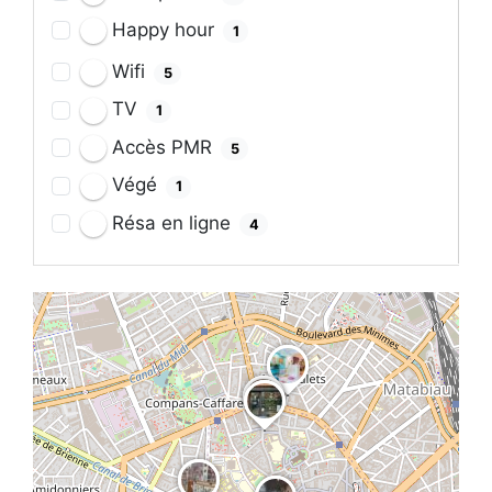
Happy hour
1
Wifi
5
TV
1
Accès PMR
5
Végé
1
Résa en ligne
4