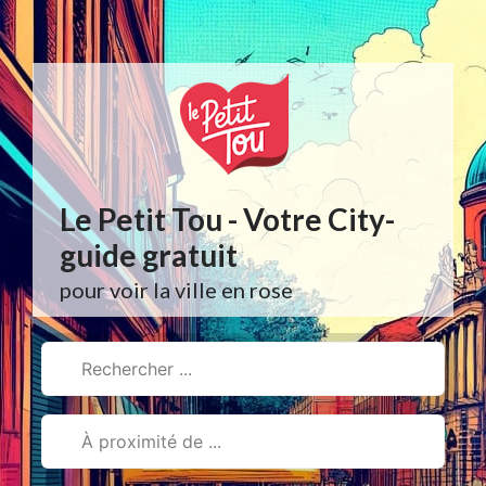
Aller
au
contenu
Le Petit Tou - Votre City-
guide gratuit
pour voir la ville en rose