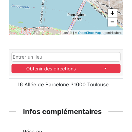
+
−
Leaflet
|
©
OpenStreetMap
contributors
Obtenir des directions
16 Allée de Barcelone 31000 Toulouse
Infos complémentaires
Résa en