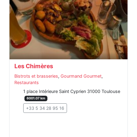
Les Chimères
Bistrots et brasseries
,
Gourmand Gourmet
,
Restaurants
1 place Intérieure Saint Cyprien 31000 Toulouse
6001.07 km
+33 5 34 28 95 16