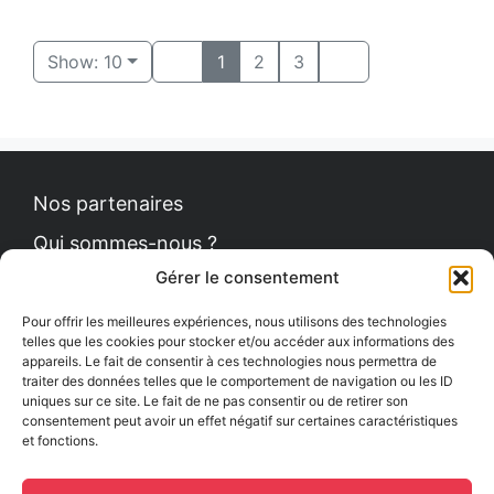
Show: 10
1
2
3
Nos partenaires
Qui sommes-nous ?
Gérer le consentement
Contact
Politique de cookies
Pour offrir les meilleures expériences, nous utilisons des technologies
telles que les cookies pour stocker et/ou accéder aux informations des
appareils. Le fait de consentir à ces technologies nous permettra de
traiter des données telles que le comportement de navigation ou les ID
uniques sur ce site. Le fait de ne pas consentir ou de retirer son
Le Petit News
consentement peut avoir un effet négatif sur certaines caractéristiques
et fonctions.
Communiqués de presse