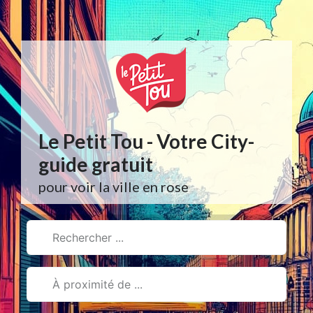
Aller
au
contenu
Le Petit Tou - Votre City-
guide gratuit
pour voir la ville en rose