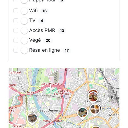
8
Wifi
16
TV
4
Accès PMR
13
Végé
20
Résa en ligne
17