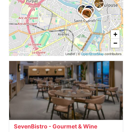
+
−
Leaflet
|
©
OpenStreetMap
contributors
SevenBistro - Gourmet & Wine