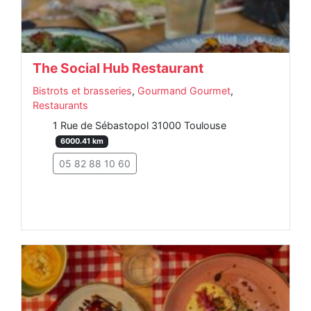
The Social Hub Restaurant
Bistrots et brasseries
,
Gourmand Gourmet
,
Restaurants
1 Rue de Sébastopol 31000 Toulouse
6000.41 km
05 82 88 10 60