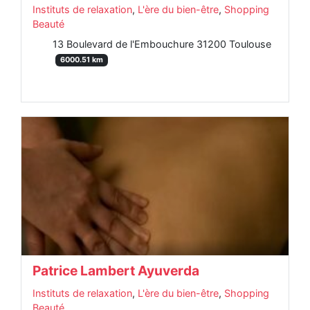
Instituts de relaxation
,
L'ère du bien-être
,
Shopping
Beauté
13 Boulevard de l'Embouchure 31200 Toulouse
6000.51 km
Patrice Lambert Ayuverda
Instituts de relaxation
,
L'ère du bien-être
,
Shopping
Beauté