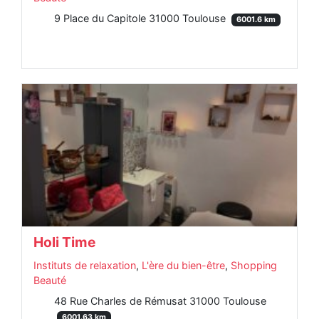
9 Place du Capitole 31000 Toulouse
6001.6 km
Holi Time
Instituts de relaxation
,
L'ère du bien-être
,
Shopping
Beauté
48 Rue Charles de Rémusat 31000 Toulouse
6001.63 km