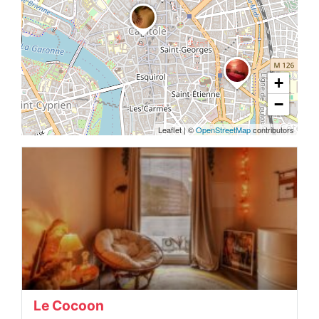
+
−
Leaflet
|
©
OpenStreetMap
contributors
Le Cocoon