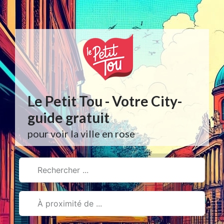
Aller
au
contenu
Le Petit Tou - Votre City-
guide gratuit
pour voir la ville en rose