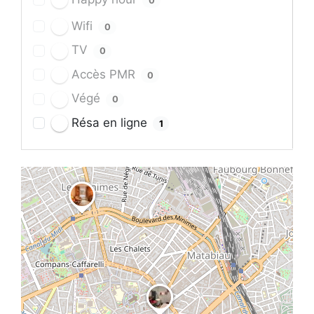
0
Wifi
0
TV
0
Accès PMR
0
Végé
0
Résa en ligne
1