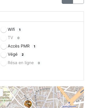
Wifi
1
TV
0
Accès PMR
1
Végé
2
Résa en ligne
0