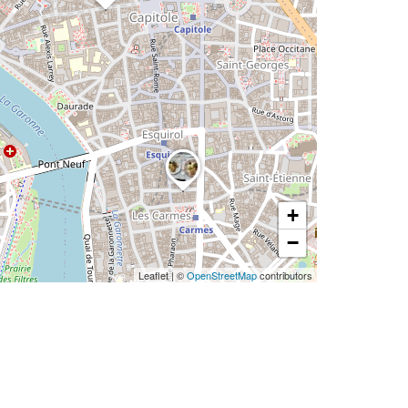
+
−
Leaflet
|
©
OpenStreetMap
contributors