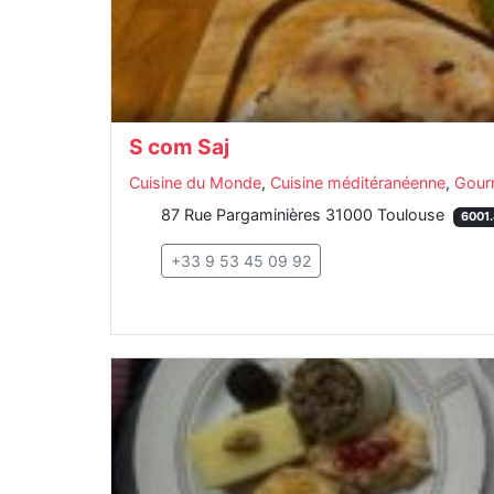
S com Saj
Cuisine du Monde
,
Cuisine méditéranéenne
,
Gour
87 Rue Pargaminières 31000 Toulouse
6001
+33 9 53 45 09 92