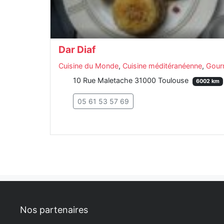
Dar Diaf
Cuisine du Monde
,
Cuisine méditéranéenne
,
Gour
10 Rue Maletache 31000 Toulouse
6002 km
05 61 53 57 69
Nos partenaires