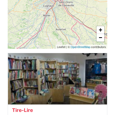
+
−
Leaflet
|
©
OpenStreetMap
contributors
Tire-Lire