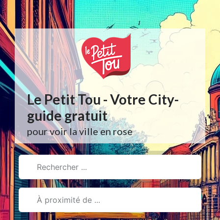
Aller
au
contenu
Le Petit Tou - Votre City-
guide gratuit
pour voir la ville en rose