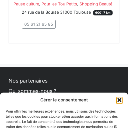
Pause culture
,
Pour les Tou Petits
,
Shopping Beauté
24 rue de la Bourse 31000 Toulouse
6001.7 km
05 61 21 65 85
Nos partenaires
Qui sommes-nous ?
Gérer le consentement
Contact
Politique de cookies
Pour offrir les meilleures expériences, nous utilisons des technologies
telles que les cookies pour stocker et/ou accéder aux informations des
appareils. Le fait de consentir à ces technologies nous permettra de
traiter des données telles que le comportement de navigation ou les ID