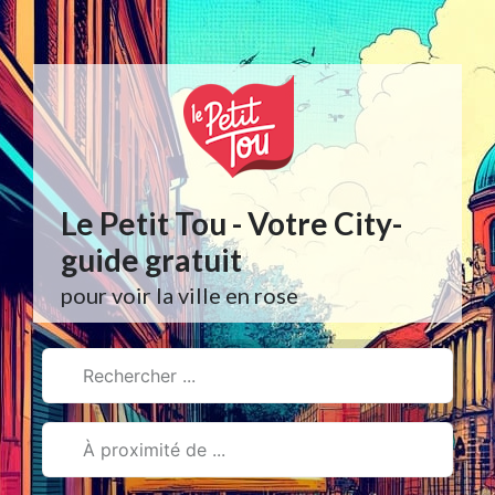
Aller
au
contenu
Le Petit Tou - Votre City-
guide gratuit
pour voir la ville en rose