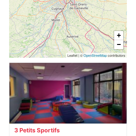
+
−
Leaflet
|
©
OpenStreetMap
contributors
3 Petits Sportifs