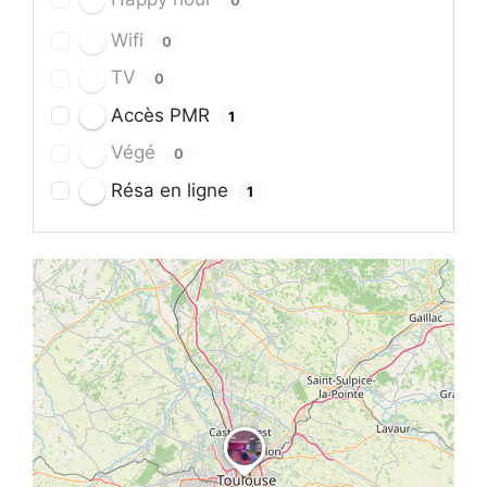
0
Wifi
0
TV
0
Accès PMR
1
Végé
0
Résa en ligne
1