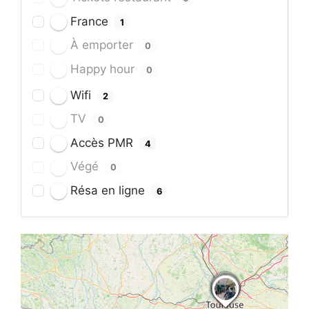
France
1
À emporter
0
Happy hour
0
Wifi
2
TV
0
Accès PMR
4
Végé
0
Résa en ligne
6