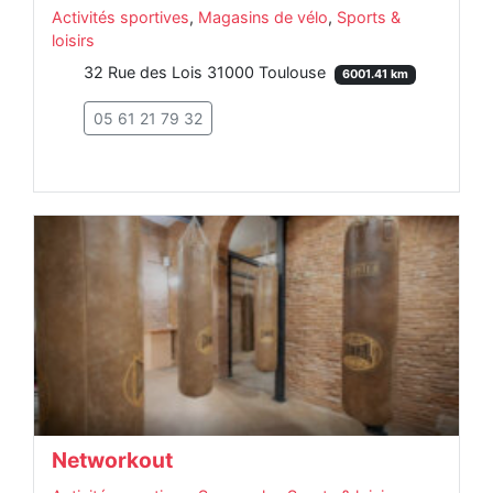
Activités sportives
,
Magasins de vélo
,
Sports &
loisirs
32 Rue des Lois 31000 Toulouse
6001.41 km
05 61 21 79 32
Networkout