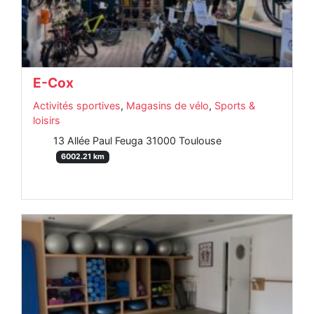
E-Cox
Activités sportives
,
Magasins de vélo
,
Sports &
loisirs
13 Allée Paul Feuga 31000 Toulouse
6002.21 km