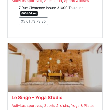
Activités sportives
,
Se muscler
,
Sports & loisirs
7 Rue Clémence Isaure 31000 Toulouse
6001.64 km
05 61 73 73 85
Le Singe - Yoga Studio
Activités sportives
,
Sports & loisirs
,
Yoga & Pilates