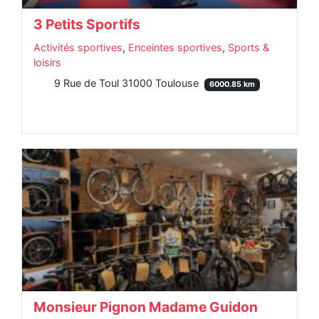
3 Petits Sportifs
Activités sportives
,
Enceintes sportives
,
Sports &
loisirs
9 Rue de Toul 31000 Toulouse
6000.85 km
Monsieur Pignon Madame Guidon