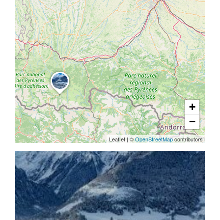
+
−
Leaflet
|
©
OpenStreetMap
contributors