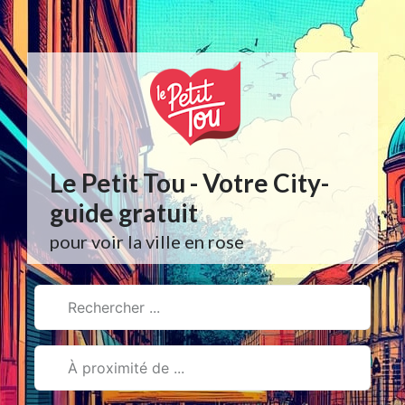
Aller
au
contenu
Le Petit Tou - Votre City-
guide gratuit
pour voir la ville en rose