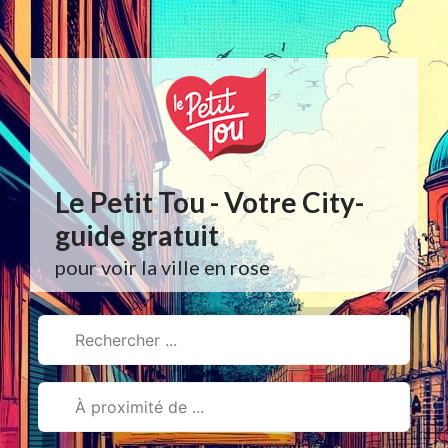
Aller
au
contenu
Le Petit Tou - Votre City-
guide gratuit
pour voir la ville en rose