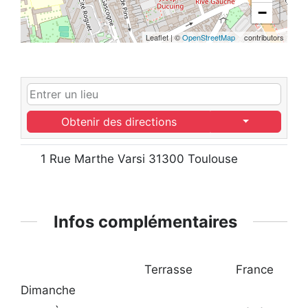
−
Leaflet
|
©
OpenStreetMap
contributors
Obtenir des directions
1 Rue Marthe Varsi 31300 Toulouse
Infos complémentaires
Terrasse
France
Dimanche