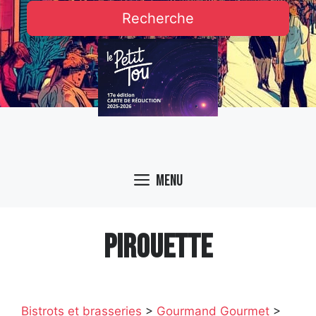
Recherche
Menu
PIROUETTE
Bistrots et brasseries
>
Gourmand Gourmet
>