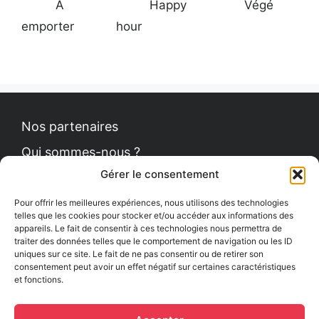
À
Happy
Végé
emporter
hour
Nos partenaires
Qui sommes-nous ?
Gérer le consentement
Contact
Politique de cookies
Pour offrir les meilleures expériences, nous utilisons des technologies
telles que les cookies pour stocker et/ou accéder aux informations des
appareils. Le fait de consentir à ces technologies nous permettra de
traiter des données telles que le comportement de navigation ou les ID
uniques sur ce site. Le fait de ne pas consentir ou de retirer son
Le Petit News
consentement peut avoir un effet négatif sur certaines caractéristiques
et fonctions.
Communiqués de presse
Comment se procurer le guide ?