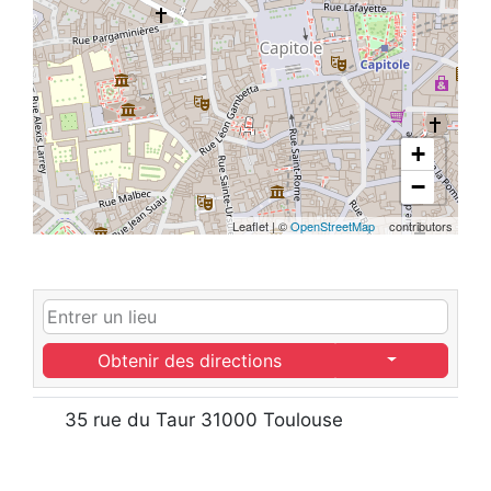
+
−
Leaflet
|
©
OpenStreetMap
contributors
Obtenir des directions
35 rue du Taur 31000 Toulouse