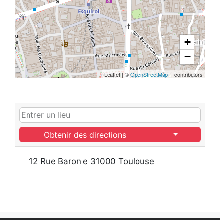
+
−
Leaflet
|
©
OpenStreetMap
contributors
Obtenir des directions
12 Rue Baronie 31000 Toulouse