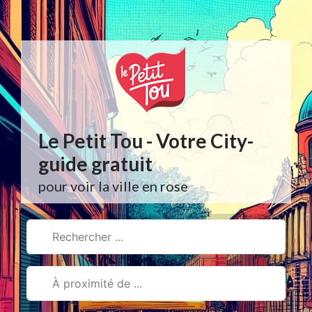
Aller
au
contenu
Le Petit Tou - Votre City-
guide gratuit
pour voir la ville en rose