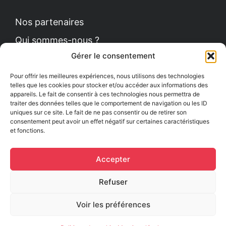
Nos partenaires
Qui sommes-nous ?
Gérer le consentement
Contact
Politique de cookies
Pour offrir les meilleures expériences, nous utilisons des technologies
telles que les cookies pour stocker et/ou accéder aux informations des
appareils. Le fait de consentir à ces technologies nous permettra de
traiter des données telles que le comportement de navigation ou les ID
uniques sur ce site. Le fait de ne pas consentir ou de retirer son
Le Petit News
consentement peut avoir un effet négatif sur certaines caractéristiques
et fonctions.
Communiqués de presse
Comment se procurer le guide ?
Accepter
Mentions légales
Refuser
Voir les préférences