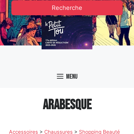
Recherche
Menu
ARABESQUE
Accessoires
>
Chaussures
>
Shopping Beauté