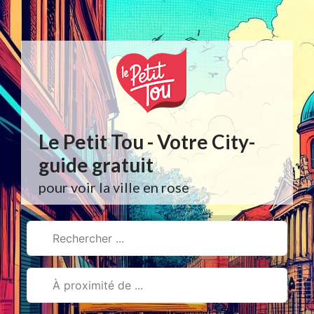
Aller
au
contenu
Le Petit Tou - Votre City-
guide gratuit
pour voir la ville en rose