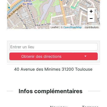
+
−
Leaflet
|
©
OpenStreetMap
contributors
Obtenir des directions
40 Avenue des Minimes 31200 Toulouse
Infos complémentaires