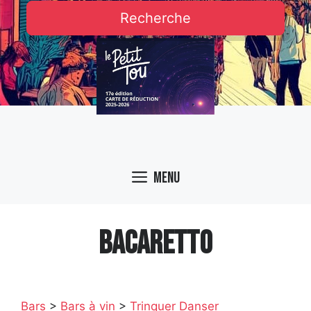
Recherche
Menu
BACARETTO
Bars
>
Bars à vin
>
Trinquer Danser