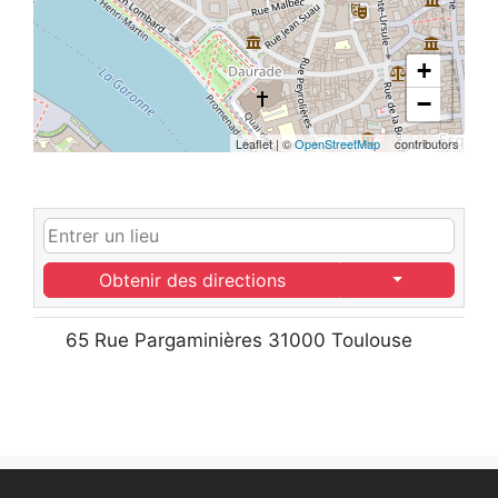
+
−
Leaflet
|
©
OpenStreetMap
contributors
Obtenir des directions
65 Rue Pargaminières 31000 Toulouse