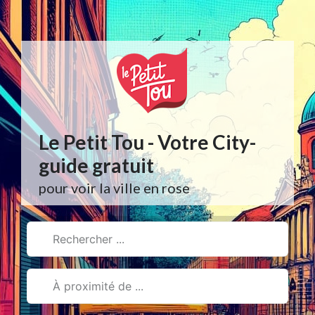
Aller
au
contenu
Le Petit Tou - Votre City-
guide gratuit
pour voir la ville en rose