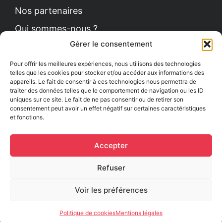
Nos partenaires
Qui sommes-nous ?
Gérer le consentement
Contact
Politique de cookies
Pour offrir les meilleures expériences, nous utilisons des technologies
telles que les cookies pour stocker et/ou accéder aux informations des
appareils. Le fait de consentir à ces technologies nous permettra de
traiter des données telles que le comportement de navigation ou les ID
uniques sur ce site. Le fait de ne pas consentir ou de retirer son
Le Petit News
consentement peut avoir un effet négatif sur certaines caractéristiques
et fonctions.
Communiqués de presse
Comment se procurer le guide ?
Accepter
Mentions légales
Refuser
Voir les préférences
Politique de cookies
Mentions légales