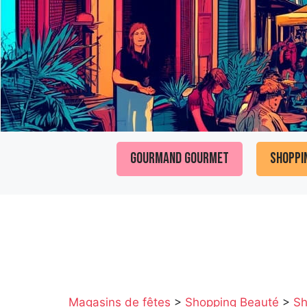
Gourmand Gourmet
Shoppi
Magasins de fêtes
>
Shopping Beauté
>
Sh