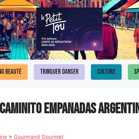
ng Beauté
Trinquer Danser
Culture
Sp
 CAMINITO EMPANADAS ARGENTI
ine
>
Gourmand Gourmet