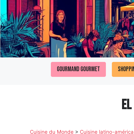
Gourmand Gourmet
Shoppi
EL
Cuisine du Monde
>
Cuisine latino-américa