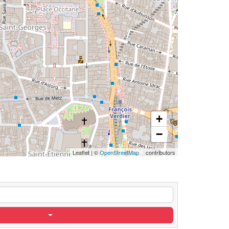
+
−
Leaflet
|
©
OpenStreetMap
contributors