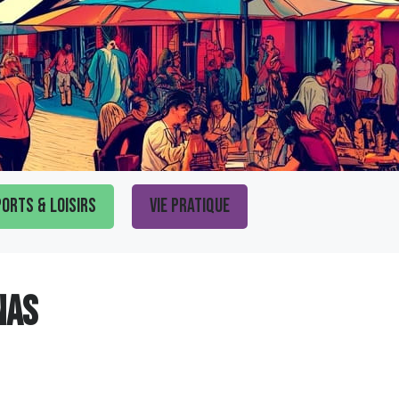
orts & loisirs
Vie pratique
NAS