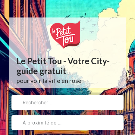
Aller
au
contenu
Le Petit Tou - Votre City-
guide gratuit
pour voir la ville en rose