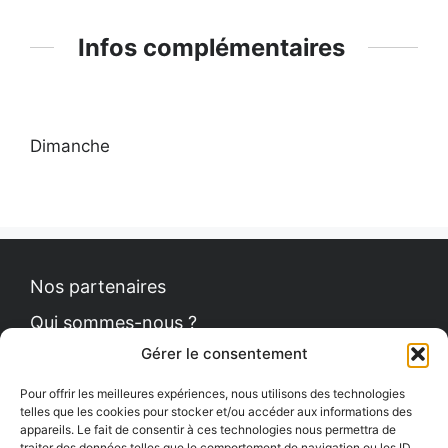
Infos complémentaires
Dimanche
Nos partenaires
Qui sommes-nous ?
Gérer le consentement
Contact
Politique de cookies
Pour offrir les meilleures expériences, nous utilisons des technologies
telles que les cookies pour stocker et/ou accéder aux informations des
appareils. Le fait de consentir à ces technologies nous permettra de
traiter des données telles que le comportement de navigation ou les ID