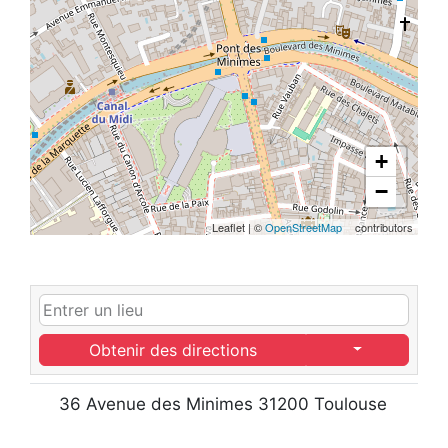
+
−
Leaflet
|
©
OpenStreetMap
contributors
Obtenir des directions
36 Avenue des Minimes 31200 Toulouse