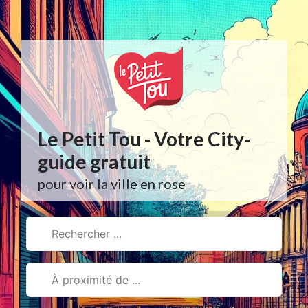
Aller
au
contenu
Le Petit Tou - Votre City-
guide gratuit
pour voir la ville en rose