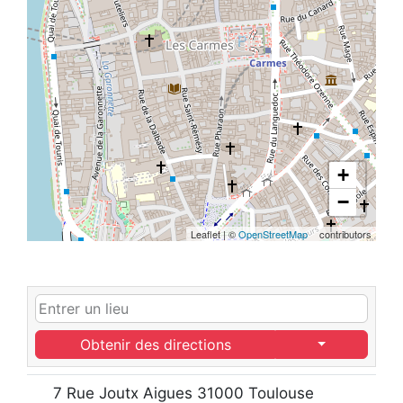
+
−
Leaflet
|
©
OpenStreetMap
contributors
Obtenir des directions
7 Rue Joutx Aigues 31000 Toulouse