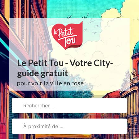
Aller
au
contenu
Le Petit Tou - Votre City-
guide gratuit
pour voir la ville en rose