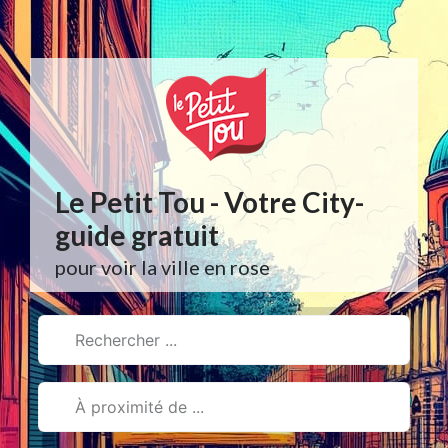
Aller
au
contenu
Le Petit Tou - Votre City-
guide gratuit
pour voir la ville en rose