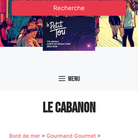
Recherche
Menu
LE CABANON
Bord de mer
>
Gourmand Gourmet
>