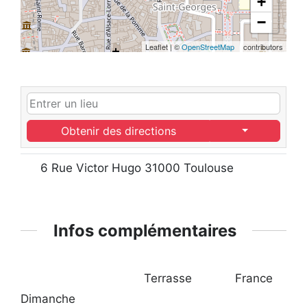
+
−
Leaflet
|
©
OpenStreetMap
contributors
Obtenir des directions
6 Rue Victor Hugo 31000 Toulouse
Infos complémentaires
Terrasse
France
Dimanche