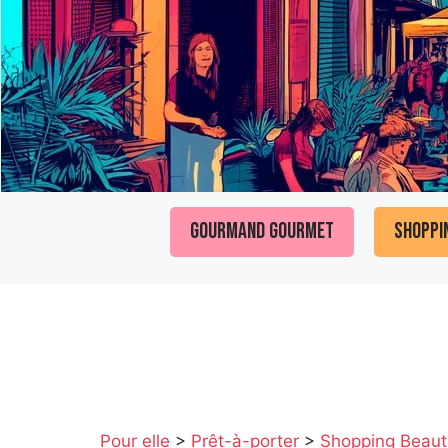
Gourmand Gourmet
Shoppi
Pour elle
>
Prêt-à-porter
>
Shopping Beaut