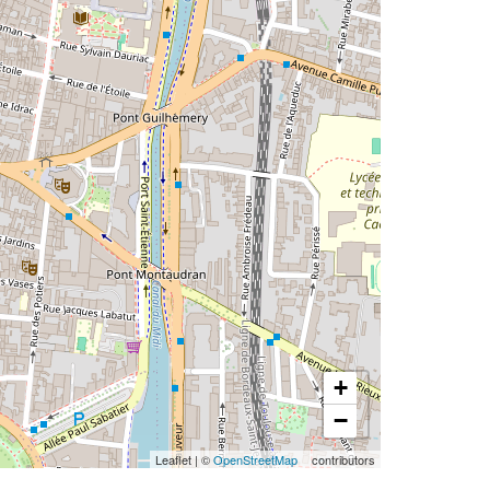
+
−
Leaflet
|
©
OpenStreetMap
contributors