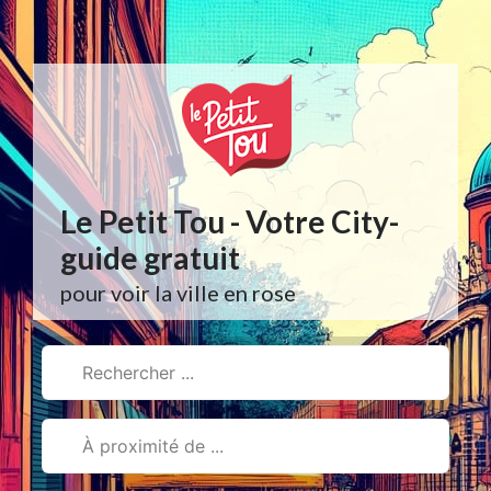
Aller
au
contenu
Le Petit Tou - Votre City-
guide gratuit
pour voir la ville en rose