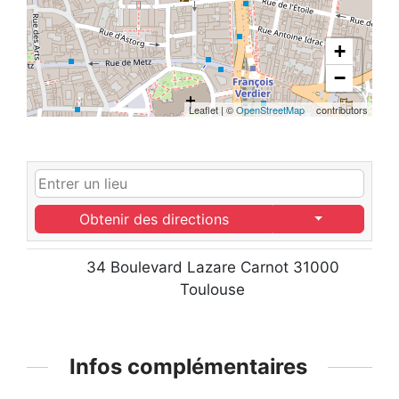
+
−
Leaflet
|
©
OpenStreetMap
contributors
Obtenir des directions
34 Boulevard Lazare Carnot 31000
Toulouse
Infos complémentaires