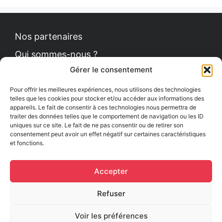
Nos partenaires
Qui sommes-nous ?
Gérer le consentement
Contact
Politique de cookies
Pour offrir les meilleures expériences, nous utilisons des technologies
telles que les cookies pour stocker et/ou accéder aux informations des
appareils. Le fait de consentir à ces technologies nous permettra de
traiter des données telles que le comportement de navigation ou les ID
uniques sur ce site. Le fait de ne pas consentir ou de retirer son
Le Petit News
consentement peut avoir un effet négatif sur certaines caractéristiques
et fonctions.
Communiqués de presse
Comment se procurer le guide ?
Accepter
Mentions légales
Refuser
Voir les préférences