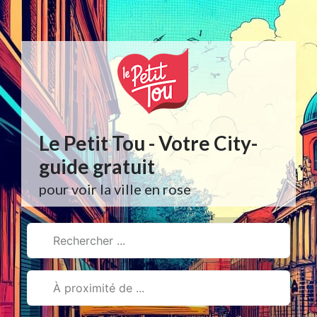
Aller
au
contenu
Le Petit Tou - Votre City-
guide gratuit
pour voir la ville en rose