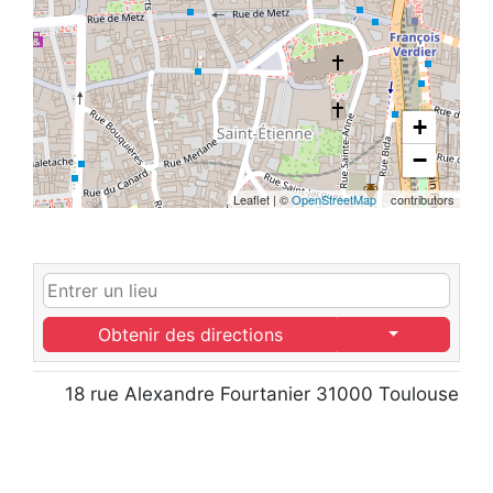
+
−
Leaflet
|
©
OpenStreetMap
contributors
Obtenir des directions
18 rue Alexandre Fourtanier 31000 Toulouse