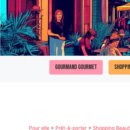
Gourmand Gourmet
Shoppi
Pour elle
>
Prêt-à-porter
>
Shopping Beaut