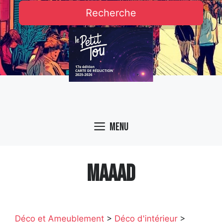
Recherche
Menu
MAAAD
Déco et Ameublement
>
Déco d'intérieur
>