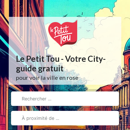
Aller
au
contenu
Le Petit Tou - Votre City-
guide gratuit
pour voir la ville en rose