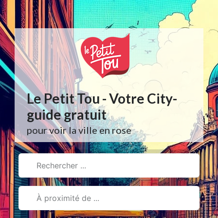
Aller
au
contenu
Le Petit Tou - Votre City-
guide gratuit
pour voir la ville en rose