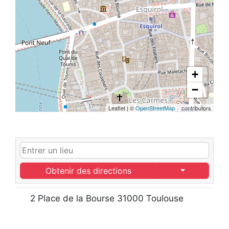
+
−
Leaflet
|
©
OpenStreetMap
contributors
Obtenir des directions
2 Place de la Bourse 31000 Toulouse