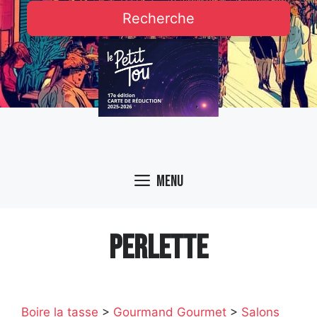
Recherche
Menu
PERLETTE
Boire la tasse
>
Gourmand Gourmet
>
Salons