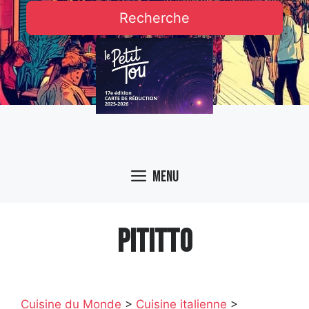
Recherche
Menu
PITITTO
Cuisine du Monde
>
Cuisine italienne
>