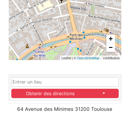
+
−
Leaflet
|
©
OpenStreetMap
contributors
Obtenir des directions
64 Avenue des Minimes 31200 Toulouse