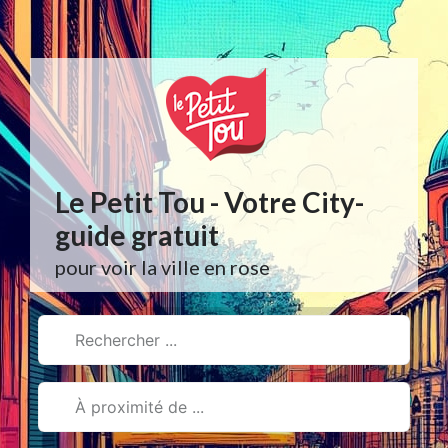
Aller
au
contenu
Le Petit Tou - Votre City-
guide gratuit
pour voir la ville en rose