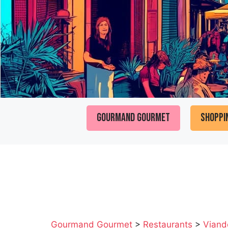
Gourmand Gourmet
Shoppi
Gourmand Gourmet
>
Restaurants
>
Viand