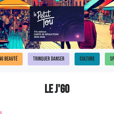
ng Beauté
Trinquer Danser
Culture
Sp
LE J'GO
e