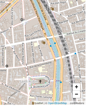
+
−
Leaflet
|
©
OpenStreetMap
contributors