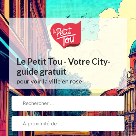
Aller
au
contenu
Le Petit Tou - Votre City-
guide gratuit
pour voir la ville en rose