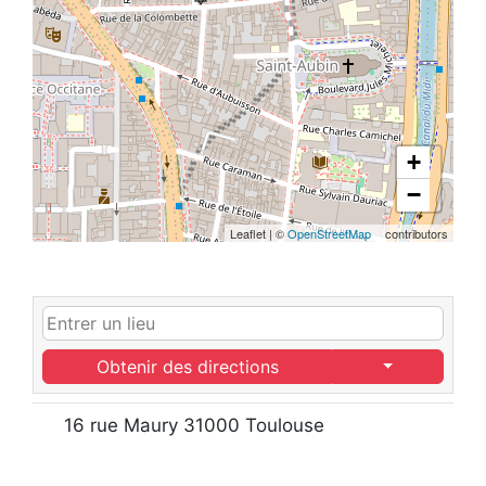
+
−
Leaflet
|
©
OpenStreetMap
contributors
Obtenir des directions
16 rue Maury 31000 Toulouse