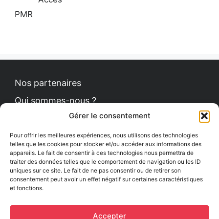
PMR
Nos partenaires
Qui sommes-nous ?
Gérer le consentement
Contact
Politique de cookies
Pour offrir les meilleures expériences, nous utilisons des technologies
telles que les cookies pour stocker et/ou accéder aux informations des
appareils. Le fait de consentir à ces technologies nous permettra de
traiter des données telles que le comportement de navigation ou les ID
uniques sur ce site. Le fait de ne pas consentir ou de retirer son
Le Petit News
consentement peut avoir un effet négatif sur certaines caractéristiques
et fonctions.
Communiqués de presse
Comment se procurer le guide ?
Accepter