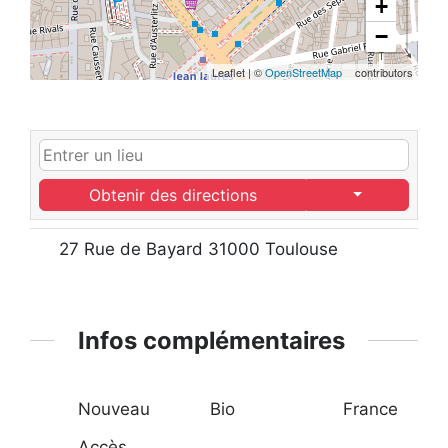
+
−
Leaflet
|
©
OpenStreetMap
contributors
Obtenir des directions
27 Rue de Bayard 31000 Toulouse
Infos complémentaires
Nouveau
Bio
France
Accès