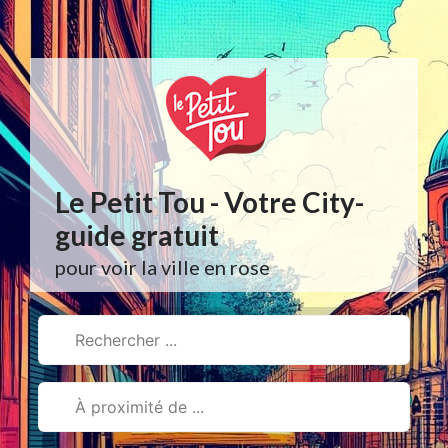
Aller
au
contenu
Le Petit Tou - Votre City-
guide gratuit
pour voir la ville en rose