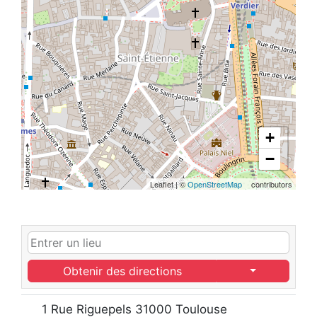
+
−
Leaflet
|
©
OpenStreetMap
contributors
Obtenir des directions
1 Rue Riguepels 31000 Toulouse