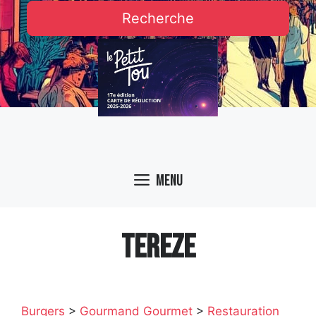
Recherche
Menu
TEREZE
Burgers
>
Gourmand Gourmet
>
Restauration