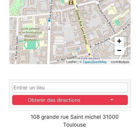
+
−
Leaflet
|
©
OpenStreetMap
contributors
Obtenir des directions
108 grande rue Saint michel 31000
Toulouse