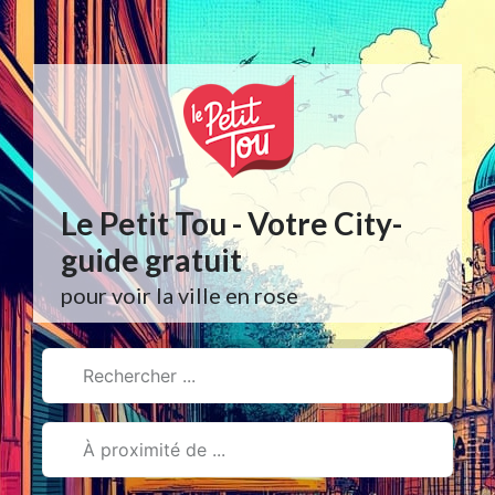
Aller
au
contenu
Le Petit Tou - Votre City-
guide gratuit
pour voir la ville en rose