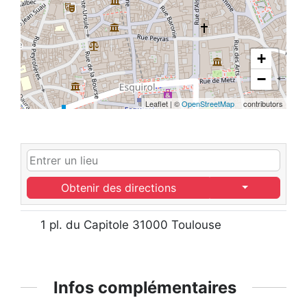
+
−
Leaflet
|
©
OpenStreetMap
contributors
Obtenir des directions
1 pl. du Capitole 31000 Toulouse
Infos complémentaires