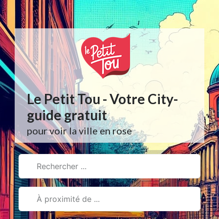
Aller
au
contenu
Le Petit Tou - Votre City-
guide gratuit
pour voir la ville en rose