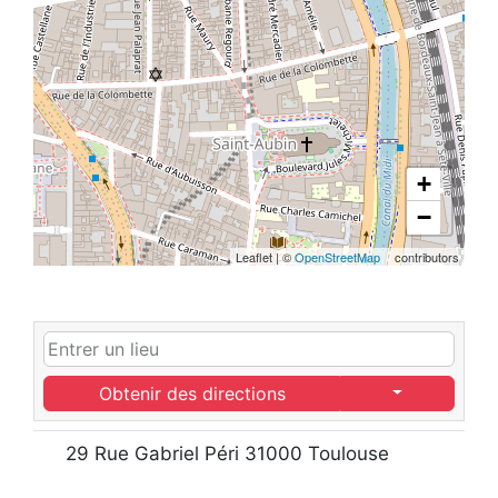
+
−
Leaflet
|
©
OpenStreetMap
contributors
Obtenir des directions
29 Rue Gabriel Péri 31000 Toulouse