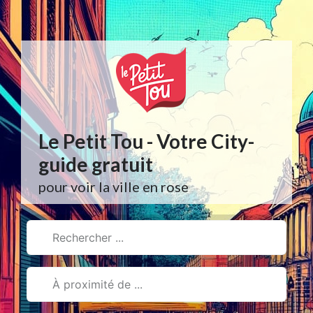
Aller
au
contenu
Le Petit Tou - Votre City-
guide gratuit
pour voir la ville en rose