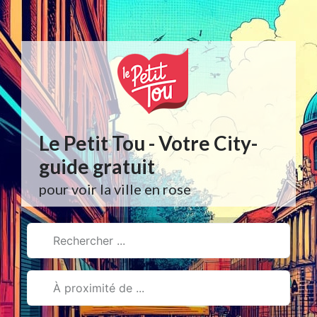
Aller
au
contenu
Le Petit Tou - Votre City-
guide gratuit
pour voir la ville en rose