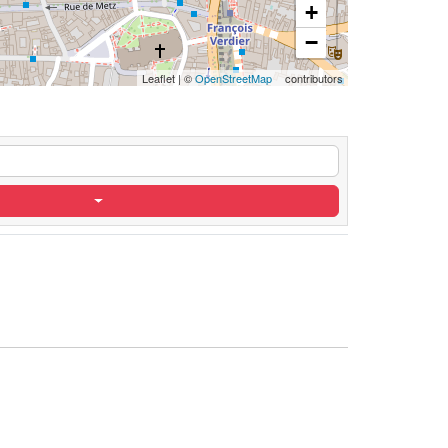
+
−
Leaflet
|
©
OpenStreetMap
contributors