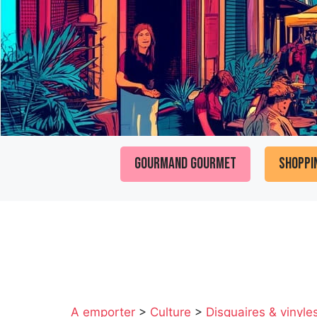
Gourmand Gourmet
Shoppi
A emporter
>
Culture
>
Disquaires & vinyle