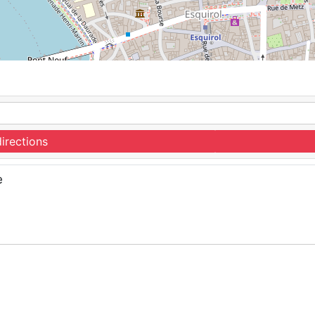
irections
e