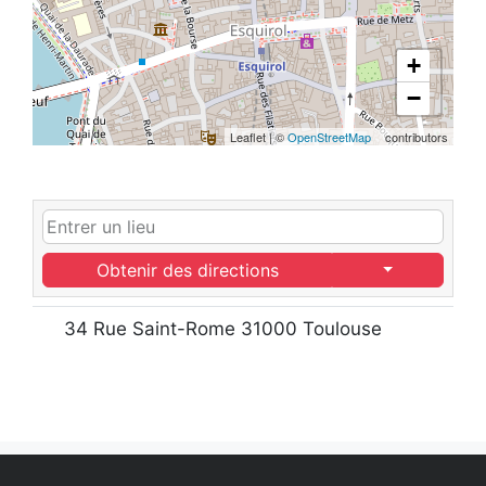
+
−
Leaflet
|
©
OpenStreetMap
contributors
Obtenir des directions
34 Rue Saint-Rome 31000 Toulouse