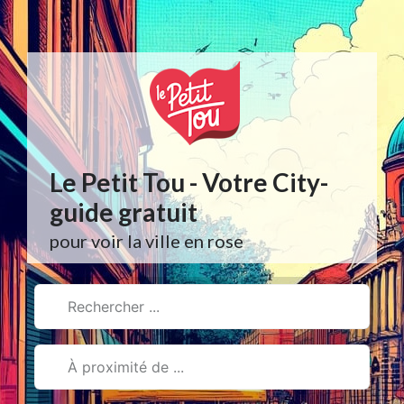
Aller
au
contenu
Le Petit Tou - Votre City-
guide gratuit
pour voir la ville en rose