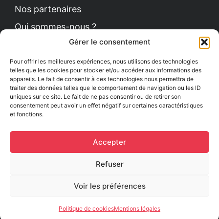
Nos partenaires
Qui sommes-nous ?
Gérer le consentement
Contact
Politique de cookies
Pour offrir les meilleures expériences, nous utilisons des technologies
telles que les cookies pour stocker et/ou accéder aux informations des
appareils. Le fait de consentir à ces technologies nous permettra de
traiter des données telles que le comportement de navigation ou les ID
uniques sur ce site. Le fait de ne pas consentir ou de retirer son
Le Petit News
consentement peut avoir un effet négatif sur certaines caractéristiques
et fonctions.
Communiqués de presse
Comment se procurer le guide ?
Accepter
Mentions légales
Refuser
Voir les préférences
Politique de cookies
Mentions légales