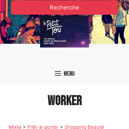
Recherche
Menu
WORKER
Mixte
>
Prêt-à-porter
>
Shopping Beauté