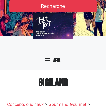
Recherche
Menu
GIGILAND
Concepts originaux
>
Gourmand Gourmet
>