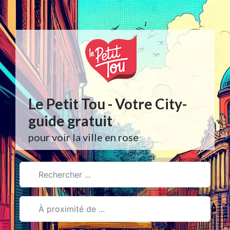
Aller
au
contenu
Le Petit Tou - Votre City-
guide gratuit
pour voir la ville en rose