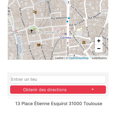
+
−
Leaflet
|
©
OpenStreetMap
contributors
Obtenir des directions
13 Place Étienne Esquirol 31000 Toulouse