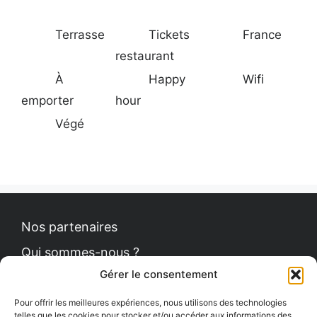
Terrasse
Tickets
France
restaurant
À
Happy
Wifi
emporter
hour
Végé
Nos partenaires
Qui sommes-nous ?
Gérer le consentement
Contact
Politique de cookies
Pour offrir les meilleures expériences, nous utilisons des technologies
telles que les cookies pour stocker et/ou accéder aux informations des