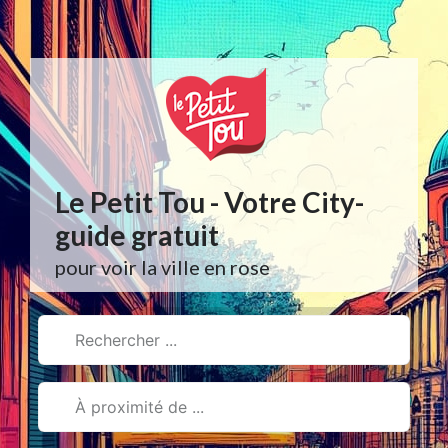
Aller
au
contenu
Le Petit Tou - Votre City-
guide gratuit
pour voir la ville en rose