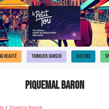
ng Beauté
Trinquer Danser
Culture
Sp
PIQUEMAL BARON
de
>
Shopping Beauté