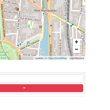
+
−
Leaflet
|
©
OpenStreetMap
contributors