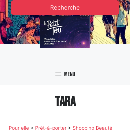
Recherche
Menu
TARA
Pour elle
>
Prêt-à-porter
>
Shopping Beauté