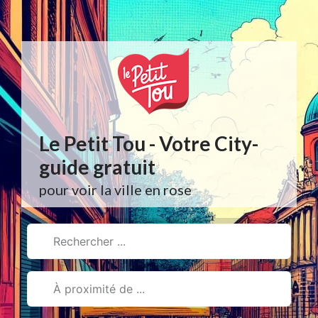
Aller
au
contenu
Le Petit Tou - Votre City-
guide gratuit
pour voir la ville en rose